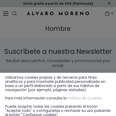
Envío gratis a partir de 40€ (Península)
0
Hombre
Suscríbete a nuestra Newsletter
Recibe descuentos, novedades y promociones por
email.
Utilizamos cookies propias y de terceros para fines
ENVIAR
EMAIL
analíticos y para mostrarle publicidad personalizada en
base a un perfil elaborado a partir de sus hábitos de
navegación (por ejemplo, páginas visitadas).
* He leído y acepto la
política de privacidad
Para más información consulte la
Política de Cookies
.
Puede aceptar todas las cookies pulsando el botón
"Aceptar todo" o configurarlas o rechazar su uso pulsando
el botón "Configurar cookies".