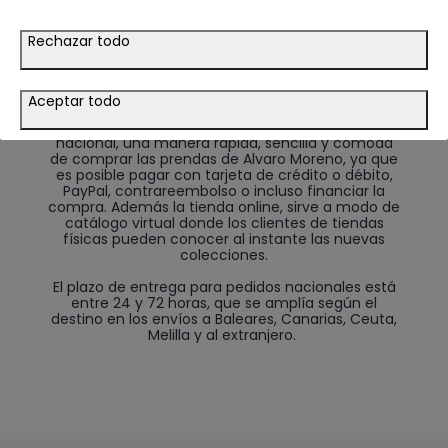
con amplia superficie comercial, utilización de
nuevas tecnologías, pantallas LEDs con vídeos de
Rechazar todo
alta calidad, sonorización y marketing olfativo y
un visual estudiado y de acuerdo con las
necesidades de los clientes.
Aceptar todo
La venta online a través de
www.alvaromoreno.com
es un referente
nacional, una manera rápida, sencilla y cómoda
de comprar las prendas de Alvaro Moreno, ya que
es posible pagar con tarjeta de crédito o débito,
PayPal, contrareembolso o incluso financiar la
compra. Además la tienda online, sirve a modo de
catálogo virtual donde los clientes de tiendas
físicas pueden conocer al instante las nuevas
colecciones.
El plazo de entrega para pedidos nacionales está
entre 24 y 72 horas, que se amplía según el
destino en los envíos a Baleares, Canarias, Ceuta,
Melilla y al extranjero.