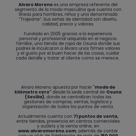
Alvaro Moreno
es una empresa referente del
segmento de la moda masculina que cuenta con
líneas para hombres, niños y una denominada
“Trajearte”. Sus señas de identidad son diseño,
calidad, precio y valores.
Fundada en 2005 gracias a la experiencia
personal y profesional adquirida en el negocio
familiar, una tienda de ropa de Osuna donde sus
padres le inculcaron a Álvaro unos firmes valores
y el gusto por el buen hacer de las cosas, cuidar
cada detalle y tratar al cliente como se merece.
Alvaro Moreno apuesta por hacer "
moda de
kilómetro cero"
desde la sede central de
Osuna
(Sevilla)
, donde se centralizan todas las
gestiones de compras, ventas, logística y
organización de todos los puntos de venta.
Actualmente cuenta con
71 puntos de venta,
entre tiendas, presencia en centros comerciales
y outlets y la venta online, en
www.alvaromoreno.com
, además de contar
con un club de fidelización de más de
150.000