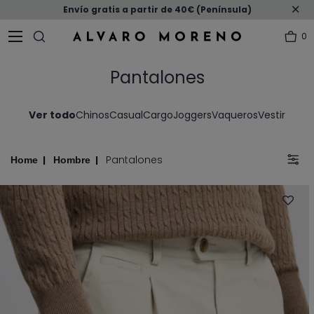
Envío gratis a partir de 40€ (Península)
0
Pantalones
Ver todo
Chinos
Casual
Cargo
Joggers
Vaqueros
Vestir
Pantalones
Home
Hombre