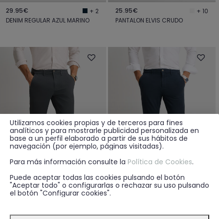
29.95€
25.95€
+ 2
+ 10
DENIM REGULAR AZUL MARINO
PANTALON ELVIS CRUDO
Utilizamos cookies propias y de terceros para fines
analíticos y para mostrarle publicidad personalizada en
base a un perfil elaborado a partir de sus hábitos de
navegación (por ejemplo, páginas visitadas).
Para más información consulte la
Política de Cookies
.
Puede aceptar todas las cookies pulsando el botón
"Aceptar todo" o configurarlas o rechazar su uso pulsando
el botón "Configurar cookies".
25.95€
25.95€
+ 10
+ 10
PANTALON ELVIS GRIS
PANTALON ELVIS AZUL MARINO