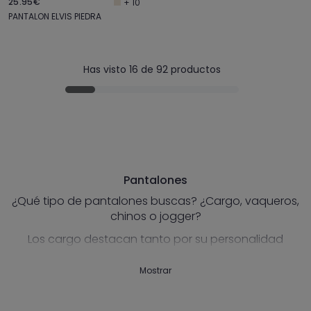
25.95€
+ 10
PANTALON ELVIS PIEDRA
Has visto 16 de 92 productos
Pantalones
¿Qué tipo de pantalones buscas? ¿Cargo, vaqueros,
chinos o jogger?
Los cargo destacan tanto por su personalidad
como por su comodidad. ¿Estás siempre cansado
de llevar los bolsillos de tu pantalón cargados? El
Mostrar
pantalón cargo es perfecto para llevar tus cosas y
tenerlas siempre localizadas y a mano.