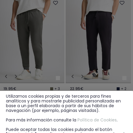
19.95€
22.95€
+ 3
+ 2
JOGGER BASIC VERDE
JOGGER CHINO PUNTO AZUL MARINO
Utilizamos cookies propias y de terceros para fines
analíticos y para mostrarle publicidad personalizada en
base a un perfil elaborado a partir de sus hábitos de
navegación (por ejemplo, páginas visitadas).
Para más información consulte la
Política de Cookies
.
Puede aceptar todas las cookies pulsando el botón