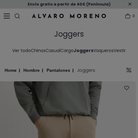
Envío gratis a partir de 40€ (Península)
0
Joggers
Ver todo
Chinos
Casual
Cargo
Joggers
Vaqueros
Vestir
Joggers
Home
Hombre
Pantalones