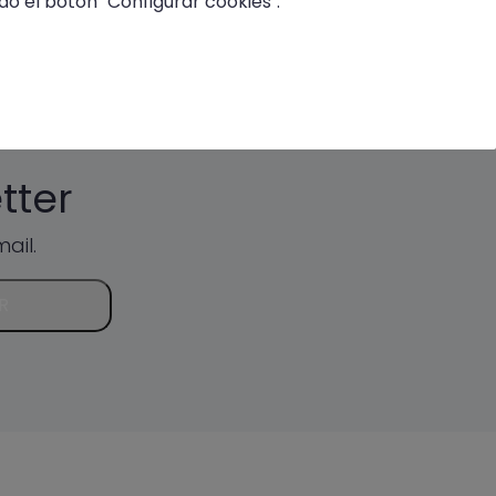
o el botón "Configurar cookies".
QUE MAYOR DESCUENTO.
tter
ail.
R