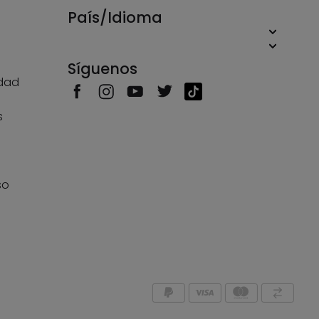
País/Idioma
Síguenos
idad
s
s
so