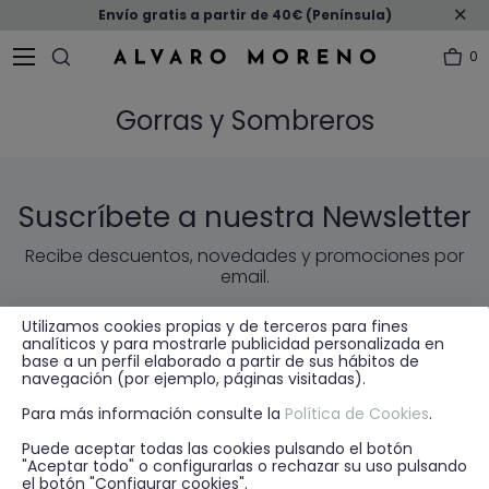
Envío gratis a partir de 40€ (Península)
0
Gorras y Sombreros
Suscríbete a nuestra Newsletter
Recibe descuentos, novedades y promociones por
email.
Utilizamos cookies propias y de terceros para fines
ENVIAR
EMAIL
analíticos y para mostrarle publicidad personalizada en
base a un perfil elaborado a partir de sus hábitos de
navegación (por ejemplo, páginas visitadas).
* He leído y acepto la
política de privacidad
Para más información consulte la
Política de Cookies
.
Puede aceptar todas las cookies pulsando el botón
"Aceptar todo" o configurarlas o rechazar su uso pulsando
el botón "Configurar cookies".