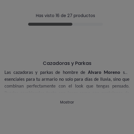
Has visto 16 de 27 productos
Cazadoras y Parkas
Las cazadoras y parkas de hombre de
Alvaro Moreno
son
esenciales para tu armario no solo para días de lluvia, sino que
combinan perfectamente con el look que tengas pensado.
Puedes combinarlas tanto con jeans como con pantalones de
vestir. En cualquier caso, en Alvaro Moreno encontrarás
parkas
Mostrar
y
cazadoras
para hombre en tonos clásicos como negro, gris,
marrón, blanco, así como en colores más vibrantes como
verdes.
El entretiempo y el invierno unido a la variedad de colores,