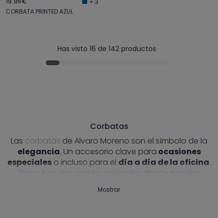
19.95€
+ 3
CORBATA PRINTED AZUL
Has visto 16 de 142 productos
Corbatas
Las
corbatas
de Alvaro Moreno son el símbolo de la
elegancia
. Un accesorio clave para
ocasiones
especiales
o incluso para el
día a día de la oficina
.
Descubre una amplia colección donde puedes
encontrar gran variedad de colores, como corbatas
Mostrar
básicas
o
estampadas
: lunares, anclas, flores,
rayas...