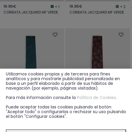
19.95€
19.95€
+ 1
+ 2
CORBATA JACQUARD MF VERDE
CORBATA JACQUARD MF VERDE
Utilizamos cookies propias y de terceros para fines
analíticos y para mostrarle publicidad personalizada en
base a un perfil elaborado a partir de sus hábitos de
navegación (por ejemplo, páginas visitadas).
Para más información consulte la
Política de Cookies
.
Puede aceptar todas las cookies pulsando el botón
"Aceptar todo" o configurarlas o rechazar su uso pulsando
el botón "Configurar cookies".
19.95€
19.95€
+ 1
CORBATA PRINTED AZUL MARINO
CORBATA PRINTED VERDE