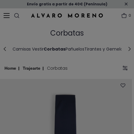
Envío gratis a partir de 40€ (Península)
0
Corbatas
alecos
Camisas Vestir
Corbatas
Pañuelos
Tirantes y Gemelos
Luz 
Corbatas
Home
Trajearte