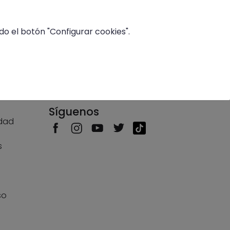
o el botón "Configurar cookies".
País/Idioma
Síguenos
idad
s
s
so