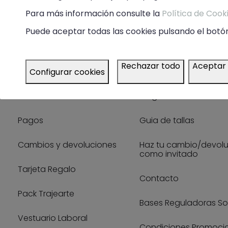
Para más información consulte la
Política de Cook
Puede aceptar todas las cookies pulsando el botón
Rechazar todo
Aceptar
Configurar cookies
Guía de compra
Ayuda
Envíos
Preguntas frecuentes
Pagos
Guia de tallas
Cambios y devoluciones
Haz tu cambio/devol
como invitado
Tarjeta Regalo
Contacto
Pack Trajearte
Bases Reguladoras So
Vestuario Laboral
Condiciones Promoci