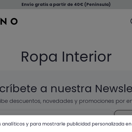
Envío gratis a partir de 40€ (Península)
Ropa Interior
críbete a nuestra Newsle
ibe descuentos, novedades y promociones por em
ENVIA
s analíticos y para mostrarle publicidad personalizada en 