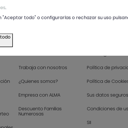
* He leído y acepto la
política de privacidad
ies
.
 "Aceptar todo" o configurarlas o rechazar su uso pulsand
 todo
Tiendas
Legal
Nuestras tiendas
Aviso legal
Trabaja con nosotros
Política de privac
ución
¿Quienes somos?
Política de Cookie
Empresa con ALMA
Sus datos seguro
Descuento Familias
Condiciones de u
rteo
Numerosas
SII
onales