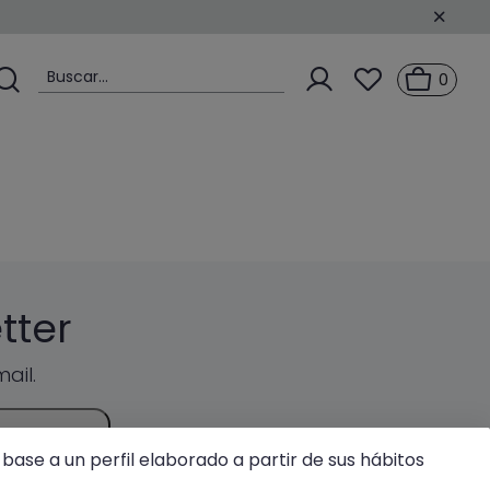
Buscar...
0
tter
ail.
R
base a un perfil elaborado a partir de sus hábitos