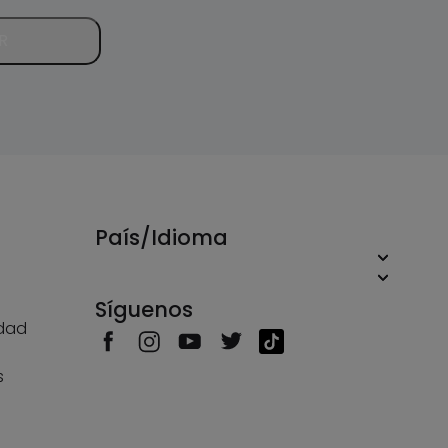
R
País/Idioma
Síguenos
idad
s
s