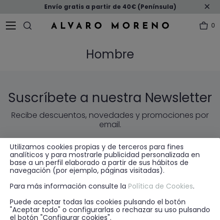
Envío gratis a partir de 40€ (Península)
0
Hombre
Suscríbete a nuestra Newsletter
Recibe descuentos, novedades y promociones por
email.
Utilizamos cookies propias y de terceros para fines
ENVIAR
EMAIL
analíticos y para mostrarle publicidad personalizada en
base a un perfil elaborado a partir de sus hábitos de
navegación (por ejemplo, páginas visitadas).
* He leído y acepto la
política de privacidad
Para más información consulte la
Política de Cookies
.
Puede aceptar todas las cookies pulsando el botón
"Aceptar todo" o configurarlas o rechazar su uso pulsando
el botón "Configurar cookies".