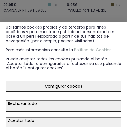
29.95€
9.95€
+ 3
+ 2
CAMISA ERIK FIL A FIL AZUL
PAÑUELO PRINTED VERDE
Utilizamos cookies propias y de terceros para fines
analíticos y para mostrarle publicidad personalizada en
base a un perfil elaborado a partir de sus hábitos de
navegación (por ejemplo, páginas visitadas).
Para más información consulte la
Política de Cookies
.
Puede aceptar todas las cookies pulsando el botón
"Aceptar todo" o configurarlas o rechazar su uso pulsando
el botón "Configurar cookies".
Configurar cookies
Rechazar todo
9.95€
79.95€
+ 1
PAÑUELO PRINTED VERDE
AMERICANA CAPO MICRO AZUL MARINO
Aceptar todo