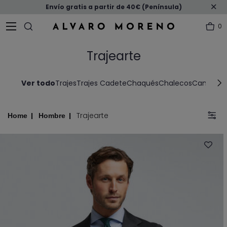
Envío gratis a partir de 40€ (Península)
0
Trajearte
Ver todo
Trajes
Trajes Cadete
Chaqués
Chalecos
Camisas V
Trajearte
Home
Hombre