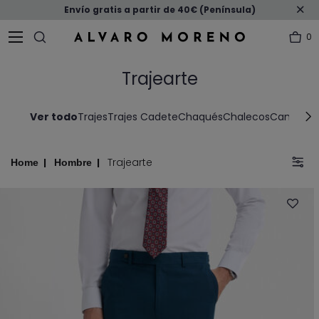
Envío gratis a partir de 40€ (Península)
0
Trajearte
Ver todo
Trajes
Trajes Cadete
Chaqués
Chalecos
Camisas V
Trajearte
Home
Hombre