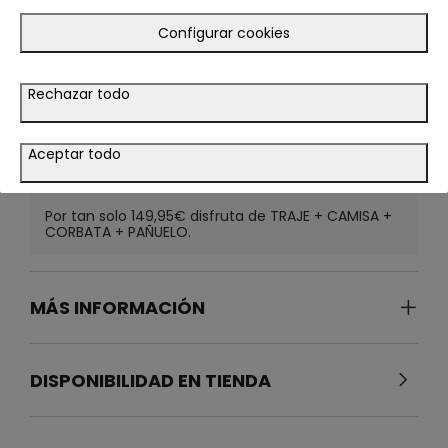
Configurar cookies
CAMISA POPELIN FIL A FIL
29.95€
Rechazar todo
CELESTE
Color
SELECCIONAR TALLA
Aceptar todo
Por tan solo 149,95€ disfruta de TRAJE + CAMISA +
CORBATA + PAÑUELO.
MÁS INFORMACIÓN
DISPONIBILIDAD EN TIENDA