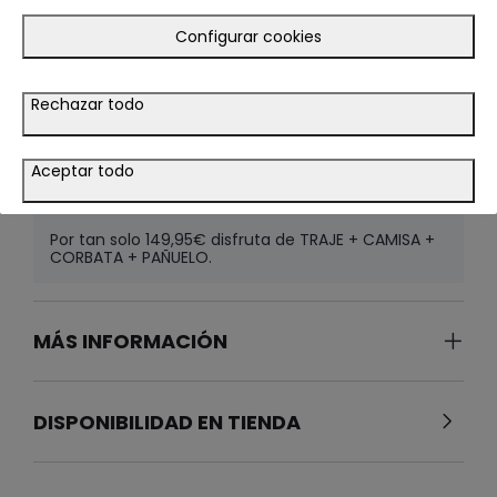
Configurar cookies
CAMISA ASTON MISTER
29.95€
Rechazar todo
ROJO
Color
SELECCIONAR TALLA
Aceptar todo
Por tan solo 149,95€ disfruta de TRAJE + CAMISA +
CORBATA + PAÑUELO.
MÁS INFORMACIÓN
DISPONIBILIDAD EN TIENDA