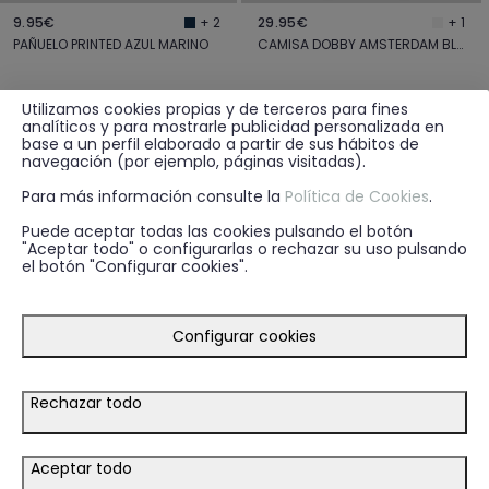
9.95€
29.95€
+ 2
+ 1
PAÑUELO PRINTED AZUL MARINO
CAMISA DOBBY AMSTERDAM BLANCO
Utilizamos cookies propias y de terceros para fines
analíticos y para mostrarle publicidad personalizada en
base a un perfil elaborado a partir de sus hábitos de
navegación (por ejemplo, páginas visitadas).
Para más información consulte la
Política de Cookies
.
Puede aceptar todas las cookies pulsando el botón
"Aceptar todo" o configurarlas o rechazar su uso pulsando
el botón "Configurar cookies".
Configurar cookies
Rechazar todo
15.95€
29.95€
+ 1
GEMELOS NUDO METAL GRIS
CAMISA POPELIN RAYAS CELESTE
Aceptar todo