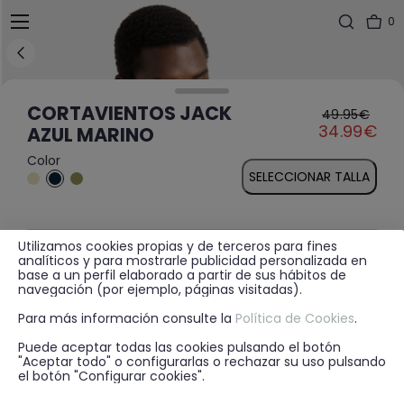
0
CORTAVIENTOS JACK
49.95€
Price reduced fro
to
34.99€
AZUL MARINO
Color
SELECCIONAR TALLA
Utilizamos cookies propias y de terceros para fines
MÁS INFORMACIÓN
analíticos y para mostrarle publicidad personalizada en
base a un perfil elaborado a partir de sus hábitos de
navegación (por ejemplo, páginas visitadas).
Para más información consulte la
Política de Cookies
.
DISPONIBILIDAD EN TIENDA
Puede aceptar todas las cookies pulsando el botón
"Aceptar todo" o configurarlas o rechazar su uso pulsando
el botón "Configurar cookies".