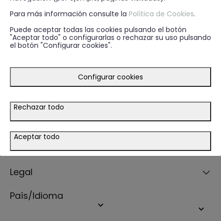
email.
Para más información consulte la
Política de Cookies
.
ENVIAR
EMAIL
Puede aceptar todas las cookies pulsando el botón
"Aceptar todo" o configurarlas o rechazar su uso pulsando
el botón "Configurar cookies".
* He leído y acepto la
política de privacidad
Configurar cookies
Guía de compra
Rechazar todo
Ayuda
Aceptar todo
Tiendas
Legal
País/Idioma