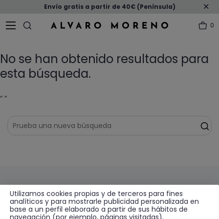
Envío gratis a partir de 40€ (Península)
0
No se han obtenido resultados para
esta búsqueda.
“ ”
Suscríbete a nuestra Newsletter
Utilizamos cookies propias y de terceros para fines
analíticos y para mostrarle publicidad personalizada en
base a un perfil elaborado a partir de sus hábitos de
Recibe descuentos, novedades y promociones por
navegación (por ejemplo, páginas visitadas).