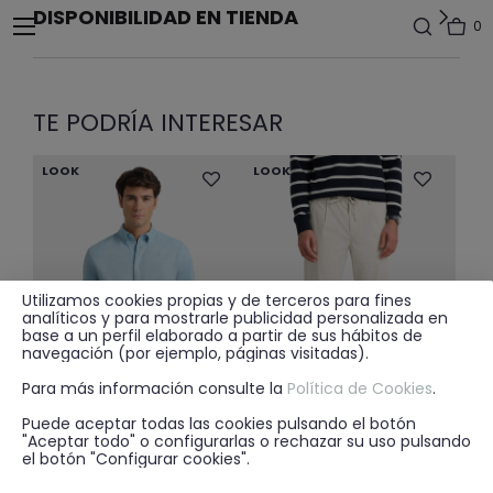
DISPONIBILIDAD EN TIENDA
0
TE PODRÍA INTERESAR
LOOK
LOOK
Utilizamos cookies propias y de terceros para fines
analíticos y para mostrarle publicidad personalizada en
base a un perfil elaborado a partir de sus hábitos de
navegación (por ejemplo, páginas visitadas).
Para más información consulte la
Política de Cookies
.
Puede aceptar todas las cookies pulsando el botón
"Aceptar todo" o configurarlas o rechazar su uso pulsando
Price reduced from
to
Price reduced from
to
29.95€
19.99€
29.95€
19.99€
+ 9
+ 4
el botón "Configurar cookies".
CAMISA OXFORD DYE CELESTE
PANTALON OYESTER CRUDO