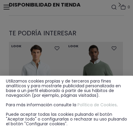
DISPONIBILIDAD EN TIENDA
0
TE PODRÍA INTERESAR
LOOK
LOOK
Utilizamos cookies propias y de terceros para fines
analíticos y para mostrarle publicidad personalizada en
base a un perfil elaborado a partir de sus hábitos de
navegación (por ejemplo, páginas visitadas).
Para más información consulte la
Política de Cookies
.
Puede aceptar todas las cookies pulsando el botón
"Aceptar todo" o configurarlas o rechazar su uso pulsando
Price reduced from
to
25.95€
25.95€
17.99€
+ 10
+ 7
el botón "Configurar cookies".
CAMISA OXFORD SOLID VERDE
JERSEY DYLAN VERDE