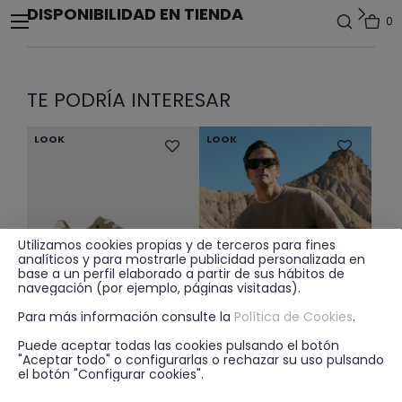
DISPONIBILIDAD EN TIENDA
0
TE PODRÍA INTERESAR
LOOK
LOOK
Utilizamos cookies propias y de terceros para fines
analíticos y para mostrarle publicidad personalizada en
base a un perfil elaborado a partir de sus hábitos de
navegación (por ejemplo, páginas visitadas).
Para más información consulte la
Política de Cookies
.
Puede aceptar todas las cookies pulsando el botón
"Aceptar todo" o configurarlas o rechazar su uso pulsando
Price reduced from
to
25.95€
25.95€
17.99€
+ 3
+ 7
el botón "Configurar cookies".
SNEAKERS SOCCER VERDE
JERSEY DYLAN CAMEL