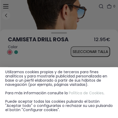
0
CAMISETA DRILL ROSA
12.95€
Color
SELECCIONAR TALLA
Utilizamos cookies propias y de terceros para fines
MÁS INFORMACIÓN
analíticos y para mostrarle publicidad personalizada en
base a un perfil elaborado a partir de sus hábitos de
navegación (por ejemplo, páginas visitadas).
Para más información consulte la
Política de Cookies
.
DISPONIBILIDAD EN TIENDA
Puede aceptar todas las cookies pulsando el botón
"Aceptar todo" o configurarlas o rechazar su uso pulsando
el botón "Configurar cookies".