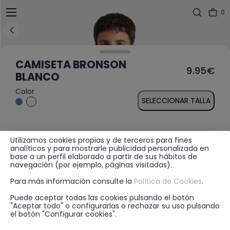
0
CAMISETA BRONSON
9.95€
BLANCO
Color
SELECCIONAR TALLA
Utilizamos cookies propias y de terceros para fines
MÁS INFORMACIÓN
analíticos y para mostrarle publicidad personalizada en
base a un perfil elaborado a partir de sus hábitos de
navegación (por ejemplo, páginas visitadas).
Para más información consulte la
Política de Cookies
.
DISPONIBILIDAD EN TIENDA
Puede aceptar todas las cookies pulsando el botón
"Aceptar todo" o configurarlas o rechazar su uso pulsando
el botón "Configurar cookies".