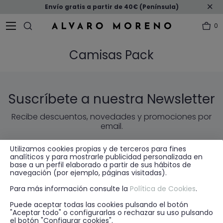
Envío gratis a partir de 40€ (Península)
0
Camisas Pack
Suscríbete a nuestra Newsletter
Recibe descuentos, novedades y promociones por
email.
Utilizamos cookies propias y de terceros para fines
ENVIAR
EMAIL
analíticos y para mostrarle publicidad personalizada en
base a un perfil elaborado a partir de sus hábitos de
navegación (por ejemplo, páginas visitadas).
* He leído y acepto la
política de privacidad
Para más información consulte la
Política de Cookies
.
Puede aceptar todas las cookies pulsando el botón
"Aceptar todo" o configurarlas o rechazar su uso pulsando
el botón "Configurar cookies".