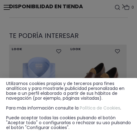
DISPONIBILIDAD EN TIENDA
0
TE PODRÍA INTERESAR
LOOK
LOOK
Utilizamos cookies propias y de terceros para fines
analíticos y para mostrarle publicidad personalizada en
base a un perfil elaborado a partir de sus hábitos de
navegación (por ejemplo, páginas visitadas).
Para más información consulte la
Política de Cookies
.
Puede aceptar todas las cookies pulsando el botón
"Aceptar todo" o configurarlas o rechazar su uso pulsando
el botón "Configurar cookies".
29.95€
59.95€
+ 2
CAMISA VESTIR MIL RAYAS CELESTE
MOCASIN HEBILLAS BICOLOR MARRÓN