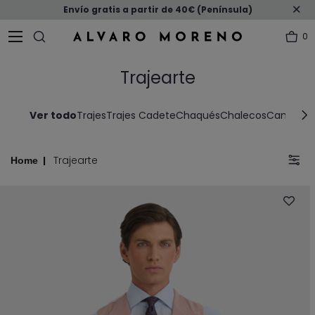
Envío gratis a partir de 40€ (Península)
0
Trajearte
Ver todo
Trajes
Trajes Cadete
Chaqués
Chalecos
Camisas V
Trajearte
Home