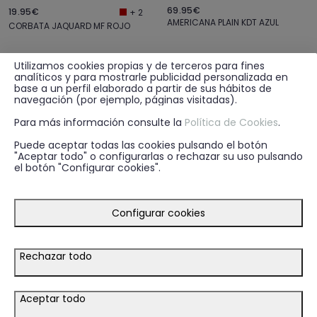
69.95€
19.95€
+ 2
AMERICANA PLAIN KDT AZUL
CORBATA JAQUARD MF ROJO
Utilizamos cookies propias y de terceros para fines
analíticos y para mostrarle publicidad personalizada en
base a un perfil elaborado a partir de sus hábitos de
navegación (por ejemplo, páginas visitadas).
Para más información consulte la
Política de Cookies
.
Puede aceptar todas las cookies pulsando el botón
"Aceptar todo" o configurarlas o rechazar su uso pulsando
el botón "Configurar cookies".
Configurar cookies
Rechazar todo
19.95€
19.95€
+ 5
+ 4
Aceptar todo
CORBATA JAQUARD MF ROJO
CORBATA JAQUARD MF BLANCO