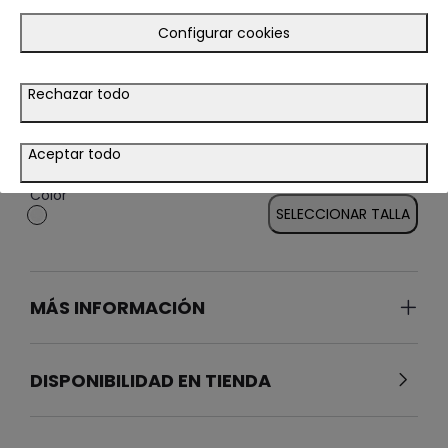
Configurar cookies
Rechazar todo
PIJAMA MOTORCYCLE
19.95€
Aceptar todo
BLANCO
Color
SELECCIONAR TALLA
MÁS INFORMACIÓN
DISPONIBILIDAD EN TIENDA