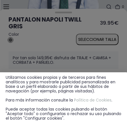
0
PANTALON NAPOLI TWILL
39.95€
GRIS
Color
SELECCIONAR TALLA
Por tan solo 149,95€ disfruta de TRAJE + CAMISA +
CORBATA + PAÑUELO.
Utilizamos cookies propias y de terceros para fines
analíticos y para mostrarle publicidad personalizada en
MÁS INFORMACIÓN
base a un perfil elaborado a partir de sus hábitos de
navegación (por ejemplo, páginas visitadas).
Para más información consulte la
Política de Cookies
.
DISPONIBILIDAD EN TIENDA
Puede aceptar todas las cookies pulsando el botón
"Aceptar todo" o configurarlas o rechazar su uso pulsando
el botón "Configurar cookies".