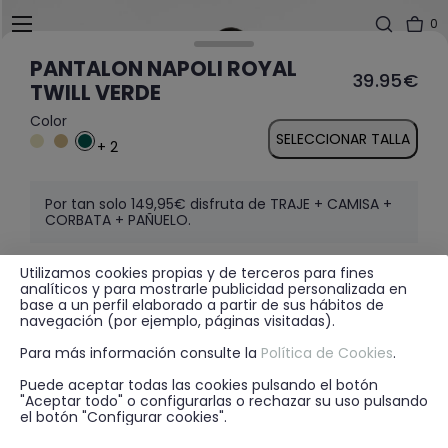
0
PANTALON NAPOLI ROYAL
39.95€
TWILL VERDE
Color
SELECCIONAR TALLA
+ 2
Por tan solo 149,95€ disfruta de TRAJE + CAMISA +
CORBATA + PAÑUELO.
Utilizamos cookies propias y de terceros para fines
analíticos y para mostrarle publicidad personalizada en
MÁS INFORMACIÓN
base a un perfil elaborado a partir de sus hábitos de
navegación (por ejemplo, páginas visitadas).
Para más información consulte la
Política de Cookies
.
DISPONIBILIDAD EN TIENDA
Puede aceptar todas las cookies pulsando el botón
"Aceptar todo" o configurarlas o rechazar su uso pulsando
el botón "Configurar cookies".