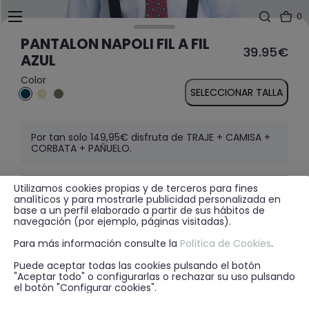
0
PANTALON NAPOLI FIL A FIL
39.95€
AZUL
Color
SELECCIONAR TALLA
Por tan solo 149,95€ disfruta de TRAJE + CAMISA +
CORBATA + PAÑUELO.
Utilizamos cookies propias y de terceros para fines
MÁS INFORMACIÓN
analíticos y para mostrarle publicidad personalizada en
base a un perfil elaborado a partir de sus hábitos de
navegación (por ejemplo, páginas visitadas).
Para más información consulte la
Política de Cookies
.
DISPONIBILIDAD EN TIENDA
Puede aceptar todas las cookies pulsando el botón
"Aceptar todo" o configurarlas o rechazar su uso pulsando
el botón "Configurar cookies".