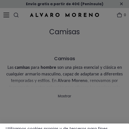
Envío gratis a partir de 40€ (Península)
0
Camisas
Camisas
Las
camisas
para
hombre
son una pieza esencial y clásica en
cualquier armario masculino, capaz de adaptarse a diferentes
temporadas y estilos. En
Alvaro Moreno
, renovamos por
temporada nuestra colección para ofrecer las camisas más
actuales. Estas prendas destacan por su versatilidad, ya que
Mostrar
pueden usarse tanto en eventos formales como casuales en el
día a día, aportando un toque moderno a cualquier look.
Si estás buscando una
camisa elegante
, te recomendamos
nuestras opciones de algodón liso o de corte
slim fit
. Estas
Utilizamos cookies propias y de terceros para fines