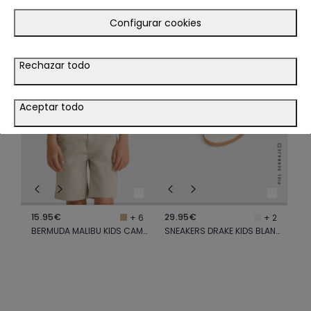
TE PODRÍA INTERESAR
Configurar cookies
LOOK
LOOK
Rechazar todo
VER LOOK
Aceptar todo
15.95€
29.95€
+ 6
+ 2
BERMUDA MALIBU KIDS CAMEL
SNEAKERS DRAKE KIDS BLANCO