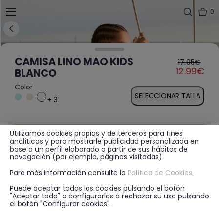
0
CAMISA LINO MAO KIDS
17.95€
Price reduced fr
to
12.99€
BLANCO
Color
SELECCIONAR TALLA
+ 3
Utilizamos cookies propias y de terceros para fines
MÁS INFORMACIÓN
analíticos y para mostrarle publicidad personalizada en
base a un perfil elaborado a partir de sus hábitos de
navegación (por ejemplo, páginas visitadas).
Para más información consulte la
Política de Cookies
.
DISPONIBILIDAD EN TIENDA
Puede aceptar todas las cookies pulsando el botón
"Aceptar todo" o configurarlas o rechazar su uso pulsando
el botón "Configurar cookies".