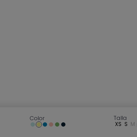
Talla
Talla
Color
Color
XS
XS
S
S
M
M