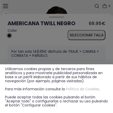
0
AMERICANA TWILL NEGRO
69.95€
Color
SELECCIONAR TALLA
Por tan solo 149,95€ disfruta de TRAJE + CAMISA +
CORBATA + PAÑUELO.
Utilizamos cookies propias y de terceros para fines
analíticos y para mostrarle publicidad personalizada en
MÁS INFORMACIÓN
base a un perfil elaborado a partir de sus hábitos de
navegación (por ejemplo, páginas visitadas).
Para más información consulte la
Política de Cookies
.
DISPONIBILIDAD EN TIENDA
Puede aceptar todas las cookies pulsando el botón
"Aceptar todo" o configurarlas o rechazar su uso pulsando
el botón "Configurar cookies".