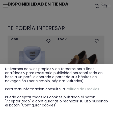
DISPONIBILIDAD EN TIENDA
0
TE PODRÍA INTERESAR
LOOK
LOOK
Utilizamos cookies propias y de terceros para fines
analíticos y para mostrarle publicidad personalizada en
base a un perfil elaborado a partir de sus hábitos de
navegación (por ejemplo, páginas visitadas).
Para más información consulte la
Política de Cookies
.
Puede aceptar todas las cookies pulsando el botón
"Aceptar todo" o configurarlas o rechazar su uso pulsando
29.95€
59.95€
+ 3
+ 2
el botón "Configurar cookies".
CAMISA ROMA TWILL CELESTE
MOCASIN HEBILLAS BICOLOR MARRÓN