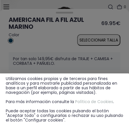
0
AMERICANA FIL A FIL AZUL
69.95€
MARINO
Color
SELECCIONAR TALLA
Por tan solo 149,95€ disfruta de TRAJE + CAMISA +
CORBATA + PAÑUELO.
Utilizamos cookies propias y de terceros para fines
analíticos y para mostrarle publicidad personalizada en
MÁS INFORMACIÓN
base a un perfil elaborado a partir de sus hábitos de
navegación (por ejemplo, páginas visitadas).
Para más información consulte la
Política de Cookies
.
DISPONIBILIDAD EN TIENDA
Puede aceptar todas las cookies pulsando el botón
"Aceptar todo" o configurarlas o rechazar su uso pulsando
el botón "Configurar cookies".