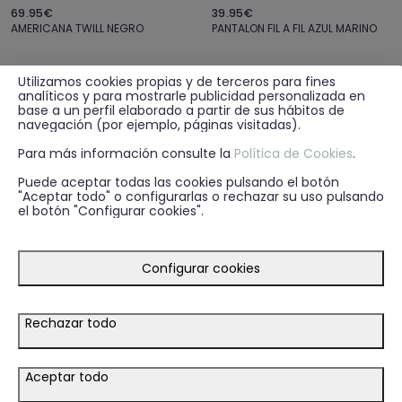
69.95€
39.95€
AMERICANA TWILL NEGRO
PANTALON FIL A FIL AZUL MARINO
Utilizamos cookies propias y de terceros para fines
analíticos y para mostrarle publicidad personalizada en
base a un perfil elaborado a partir de sus hábitos de
navegación (por ejemplo, páginas visitadas).
Para más información consulte la
Política de Cookies
.
Puede aceptar todas las cookies pulsando el botón
"Aceptar todo" o configurarlas o rechazar su uso pulsando
el botón "Configurar cookies".
Configurar cookies
Rechazar todo
39.95€
19.95€
PANTALON MONACO DIPLO AZUL MARINO
CORBATA JACQUARD MF AZUL MARINO
Aceptar todo