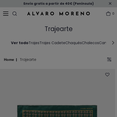
Envío gratis a partir de 40€ (Península)
0
Trajearte
Ver todo
Trajes
Trajes Cadete
Chaqués
Chalecos
Camisas V
Trajearte
Home