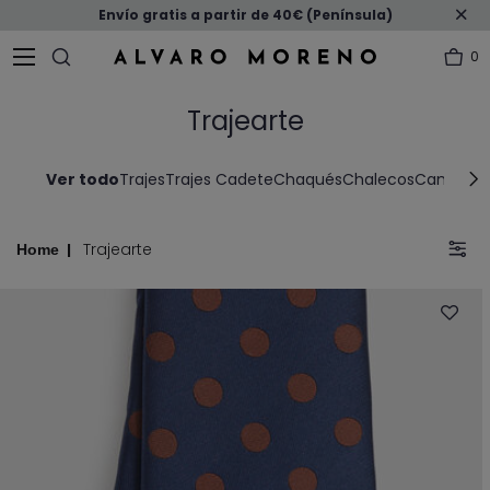
Envío gratis a partir de 40€ (Península)
0
Trajearte
Ver todo
Trajes
Trajes Cadete
Chaqués
Chalecos
Camisas V
Trajearte
Home