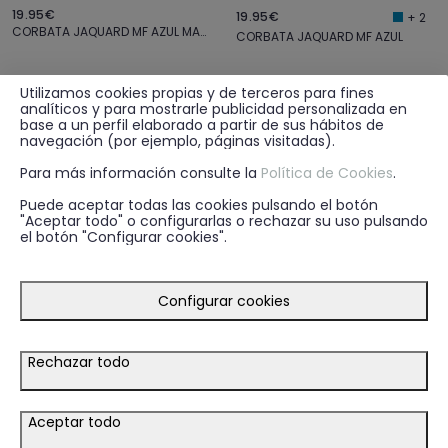
19.95€
19.95€
+ 2
CORBATA JAQUARD MF AZUL MARINO
CORBATA JAQUARD MF AZUL
Utilizamos cookies propias y de terceros para fines
analíticos y para mostrarle publicidad personalizada en
base a un perfil elaborado a partir de sus hábitos de
navegación (por ejemplo, páginas visitadas).
Para más información consulte la
Política de Cookies
.
Puede aceptar todas las cookies pulsando el botón
"Aceptar todo" o configurarlas o rechazar su uso pulsando
el botón "Configurar cookies".
Configurar cookies
Rechazar todo
39.95€
19.95€
+ 2
PANTALON WEDDING GRIS
Aceptar todo
CORBATA JAQUARD MF BLANCO