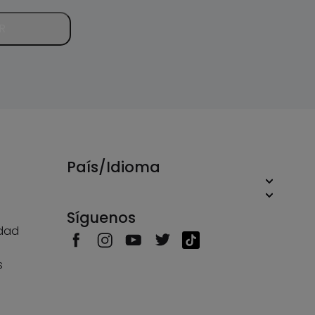
R
País/Idioma
Síguenos
idad
s
s