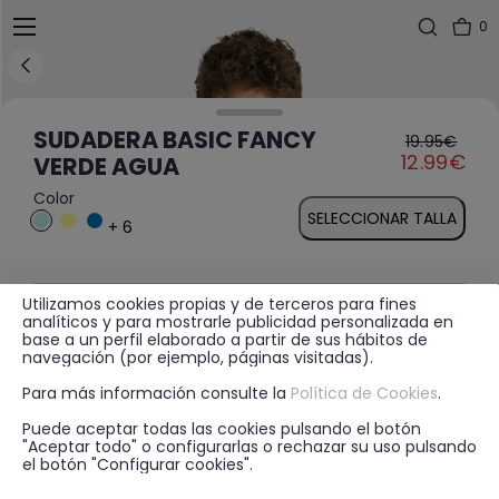
0
SUDADERA BASIC FANCY
19.95€
Price reduced fr
to
12.99€
VERDE AGUA
Color
SELECCIONAR TALLA
+ 6
Utilizamos cookies propias y de terceros para fines
MÁS INFORMACIÓN
analíticos y para mostrarle publicidad personalizada en
base a un perfil elaborado a partir de sus hábitos de
navegación (por ejemplo, páginas visitadas).
Para más información consulte la
Política de Cookies
.
DISPONIBILIDAD EN TIENDA
Puede aceptar todas las cookies pulsando el botón
"Aceptar todo" o configurarlas o rechazar su uso pulsando
el botón "Configurar cookies".