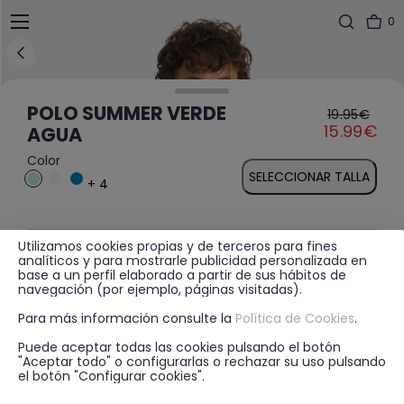
0
POLO SUMMER VERDE
19.95€
Price reduced fr
to
15.99€
AGUA
Color
SELECCIONAR TALLA
+ 4
Utilizamos cookies propias y de terceros para fines
MÁS INFORMACIÓN
analíticos y para mostrarle publicidad personalizada en
base a un perfil elaborado a partir de sus hábitos de
navegación (por ejemplo, páginas visitadas).
Para más información consulte la
Política de Cookies
.
DISPONIBILIDAD EN TIENDA
Puede aceptar todas las cookies pulsando el botón
"Aceptar todo" o configurarlas o rechazar su uso pulsando
el botón "Configurar cookies".