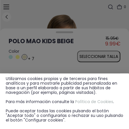
0
15.95€
Price reduced fr
to
POLO MAO KIDS BEIGE
9.99€
Color
SELECCIONAR TALLA
+ 7
Utilizamos cookies propias y de terceros para fines
MÁS INFORMACIÓN
analíticos y para mostrarle publicidad personalizada en
base a un perfil elaborado a partir de sus hábitos de
navegación (por ejemplo, páginas visitadas).
Para más información consulte la
Política de Cookies
.
DISPONIBILIDAD EN TIENDA
Puede aceptar todas las cookies pulsando el botón
"Aceptar todo" o configurarlas o rechazar su uso pulsando
el botón "Configurar cookies".