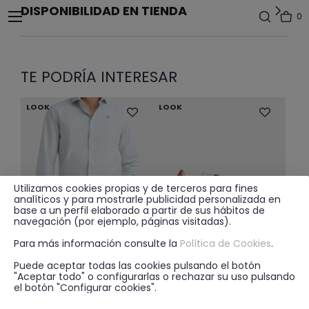
DISPONIBILIDAD EN TIENDA
0
TE PODRÍA INTERESAR
LOOK
LOOK
Utilizamos cookies propias y de terceros para fines
analíticos y para mostrarle publicidad personalizada en
base a un perfil elaborado a partir de sus hábitos de
navegación (por ejemplo, páginas visitadas).
Para más información consulte la
Política de Cookies
.
Puede aceptar todas las cookies pulsando el botón
"Aceptar todo" o configurarlas o rechazar su uso pulsando
Price reduced from
to
19.95€
25.95€
17.99€
+ 7
+ 5
el botón "Configurar cookies".
BERMUDA ESTRUCTURA BLANCO
SNEAKERS ROGER BEIGE