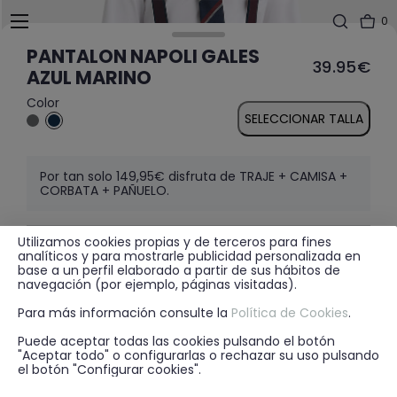
0
PANTALON NAPOLI GALES
39.95€
AZUL MARINO
Color
SELECCIONAR TALLA
Por tan solo 149,95€ disfruta de TRAJE + CAMISA +
CORBATA + PAÑUELO.
Utilizamos cookies propias y de terceros para fines
MÁS INFORMACIÓN
analíticos y para mostrarle publicidad personalizada en
base a un perfil elaborado a partir de sus hábitos de
navegación (por ejemplo, páginas visitadas).
Para más información consulte la
Política de Cookies
.
DISPONIBILIDAD EN TIENDA
Puede aceptar todas las cookies pulsando el botón
"Aceptar todo" o configurarlas o rechazar su uso pulsando
el botón "Configurar cookies".