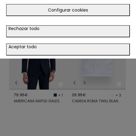
TE PODRÍA INTERESAR
Configurar cookies
LOOK
LOOK
Rechazar todo
VER LOOK
Aceptar todo
79.95€
29.95€
+ 1
+ 3
AMERICANA NAPOLI GALES AZUL MARINO
CAMISA ROMA TWILL BLANCO