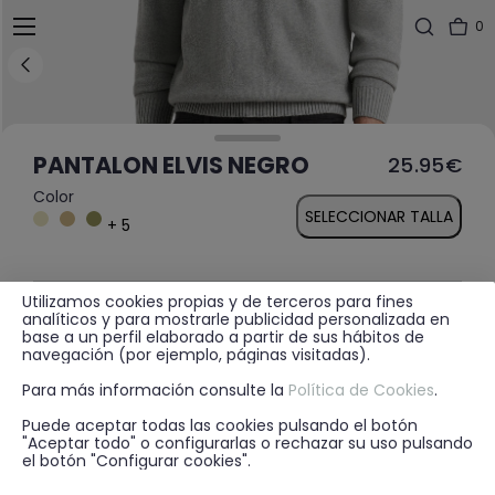
0
PANTALON ELVIS NEGRO
25.95€
Color
SELECCIONAR TALLA
+ 5
Utilizamos cookies propias y de terceros para fines
MÁS INFORMACIÓN
analíticos y para mostrarle publicidad personalizada en
base a un perfil elaborado a partir de sus hábitos de
navegación (por ejemplo, páginas visitadas).
Para más información consulte la
Política de Cookies
.
DISPONIBILIDAD EN TIENDA
Puede aceptar todas las cookies pulsando el botón
"Aceptar todo" o configurarlas o rechazar su uso pulsando
el botón "Configurar cookies".