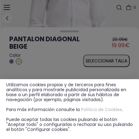
0
PANTALON DIAGONAL
29.95€
Price reduced fr
to
19.99€
BEIGE
Color
SELECCIONAR TALLA
Utilizamos cookies propias y de terceros para fines
MÁS INFORMACIÓN
analíticos y para mostrarle publicidad personalizada en
base a un perfil elaborado a partir de sus hábitos de
navegación (por ejemplo, páginas visitadas).
Para más información consulte la
Política de Cookies
.
DISPONIBILIDAD EN TIENDA
Puede aceptar todas las cookies pulsando el botón
"Aceptar todo" o configurarlas o rechazar su uso pulsando
el botón "Configurar cookies".