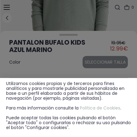
0
PANTALON BUFALO KIDS
19.95€
Price reduced fr
to
12.99€
AZUL MARINO
Color
SELECCIONAR TALLA
Utilizamos cookies propias y de terceros para fines
MÁS INFORMACIÓN
analíticos y para mostrarle publicidad personalizada en
base a un perfil elaborado a partir de sus hábitos de
navegación (por ejemplo, páginas visitadas).
Para más información consulte la
Política de Cookies
.
DISPONIBILIDAD EN TIENDA
Puede aceptar todas las cookies pulsando el botón
"Aceptar todo" o configurarlas o rechazar su uso pulsando
el botón "Configurar cookies".