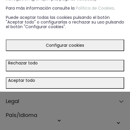
email.
Para más información consulte la
Política de Cookies
.
ENVIAR
EMAIL
Puede aceptar todas las cookies pulsando el botón
"Aceptar todo" o configurarlas o rechazar su uso pulsando
el botón "Configurar cookies".
* He leído y acepto la
política de privacidad
Configurar cookies
Guía de compra
Rechazar todo
Ayuda
Aceptar todo
Tiendas
Legal
País/Idioma