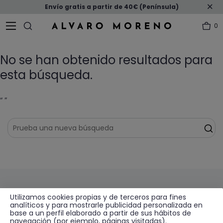
Envío gratis a partir de 40€ (Península)
0
No se han obtenido resultados para
esta búsqueda.
“ ”
Suscríbete a nuestra Newsletter
Utilizamos cookies propias y de terceros para fines
analíticos y para mostrarle publicidad personalizada en
base a un perfil elaborado a partir de sus hábitos de
Recibe descuentos, novedades y promociones por
navegación (por ejemplo, páginas visitadas).