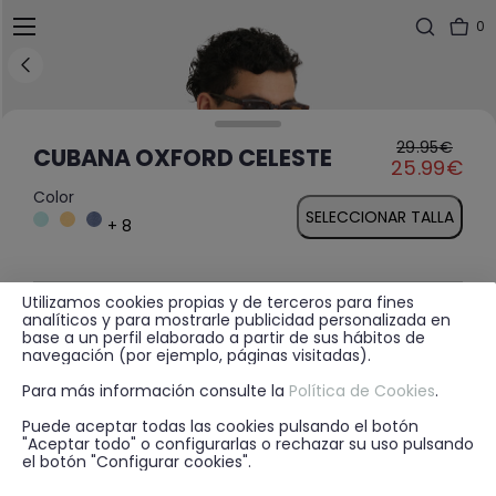
0
29.95€
Price reduced fro
to
CUBANA OXFORD CELESTE
25.99€
Color
SELECCIONAR TALLA
+ 8
Utilizamos cookies propias y de terceros para fines
MÁS INFORMACIÓN
analíticos y para mostrarle publicidad personalizada en
base a un perfil elaborado a partir de sus hábitos de
navegación (por ejemplo, páginas visitadas).
Para más información consulte la
Política de Cookies
.
DISPONIBILIDAD EN TIENDA
Puede aceptar todas las cookies pulsando el botón
"Aceptar todo" o configurarlas o rechazar su uso pulsando
el botón "Configurar cookies".