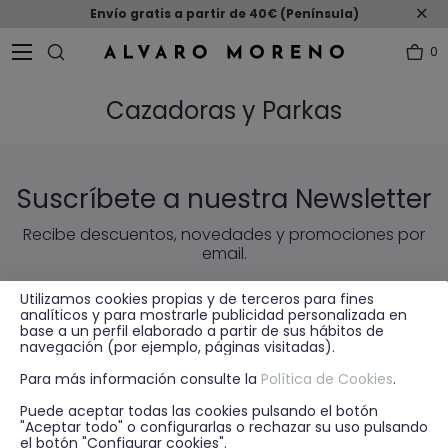
Envío gratis a partir de 40€ (Península)
0
Cazadoras y Parkas
Suscríbete a nuestra Newsletter
Recibe descuentos, novedades y promociones por
email.
Utilizamos cookies propias y de terceros para fines
ENVIAR
EMAIL
analíticos y para mostrarle publicidad personalizada en
base a un perfil elaborado a partir de sus hábitos de
navegación (por ejemplo, páginas visitadas).
* He leído y acepto la
política de privacidad
Para más información consulte la
Política de Cookies
.
Puede aceptar todas las cookies pulsando el botón
"Aceptar todo" o configurarlas o rechazar su uso pulsando
el botón "Configurar cookies".